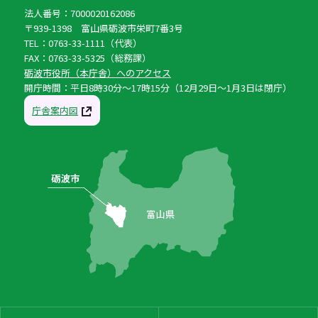
法人番号：7000020162086
〒939-1398 富山県砺波市栄町7番3号
TEL：0763-33-1111（代表）
FAX：0763-33-5325（総務課）
砺波市役所（本庁舎）へのアクセス
開庁時間：平日8時30分〜17時15分（12月29日〜1月3日は閉庁）
庁舎案内図