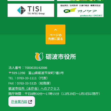
ページの
先頭に戻る
法人番号：7000020162086
〒939-1398 富山県砺波市栄町7番3号
TEL：0763-33-1111（代表）
FAX：0763-33-5325（総務課）
砺波市役所（本庁舎）へのアクセス
開庁時間：平日8時30分〜17時15分（12月29日〜1月3日は閉庁）
庁舎案内図