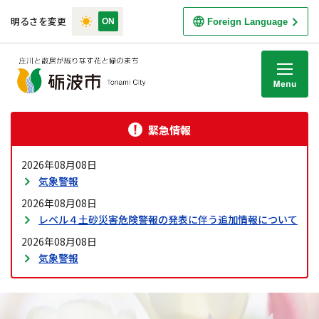
明るさを変更
Foreign Language
M
緊急情報
2026年08月08日
気象警報
2026年08月08日
レベル４土砂災害危険警報の発表に伴う追加情報について
2026年08月08日
気象警報