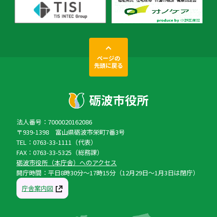
ページの
先頭に戻る
法人番号：7000020162086
〒939-1398 富山県砺波市栄町7番3号
TEL：0763-33-1111（代表）
FAX：0763-33-5325（総務課）
砺波市役所（本庁舎）へのアクセス
開庁時間：平日8時30分〜17時15分（12月29日〜1月3日は閉庁）
庁舎案内図