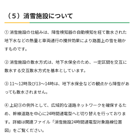
（５）消雪施設について
① 消雪施設の仕組みは、降雪検知器の自動検知を経て散水された
地下水などの熱量と車両通行の攪拌効果により路面上の雪を融か
すものです。
② 消雪施設の散水方式は、地下水保全のため、一定区間を交互に
散水する交互散水方式を基本としています。
③ 11～12時及び13～14時は、地下水保全などの観点から降雪があ
っても散水されません。
④ 上記③の例外として、広域的な道路ネットワークを確保するた
め、幹線道路を中心に24時間通電型へと切り替えを行っておりま
す。詳細は関連ファイル「消雪施設24時間通電型対象路線位置
図」をご覧ください。