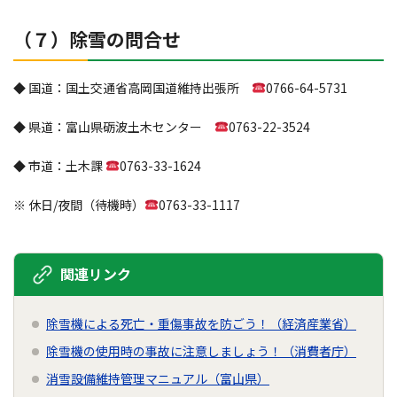
（７）除雪の問合せ
◆ 国道：国土交通省高岡国道維持出張所
0766-64-5731
◆ 県道：富山県砺波土木センター
0763-22-3524
◆ 市道：土木課
0763-33-1624
※ 休日/夜間（待機時）
0763-33-1117
関連リンク
除雪機による死亡・重傷事故を防ごう！（経済産業省）
除雪機の使用時の事故に注意しましょう！（消費者庁）
消雪設備維持管理マニュアル（富山県）