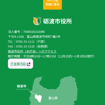
ページの
先頭に戻る
法人番号：7000020162086
〒939-1398 富山県砺波市栄町7番3号
TEL：0763-33-1111（代表）
FAX：0763-33-5325（総務課）
砺波市役所（本庁舎）へのアクセス
開庁時間：平日8時30分〜17時15分（12月29日〜1月3日は閉庁）
庁舎案内図