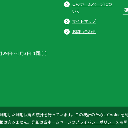
このホームページにつ
いて
サイトマップ
お問い合わせ
月29日〜1月3日は閉庁）
ics」を利用した利用状況の統計を行っています。この統計のためにCookie
© 2026 Tonami City
報は含みません。詳細は当ホームページの
プライバシーポリシー
を参照