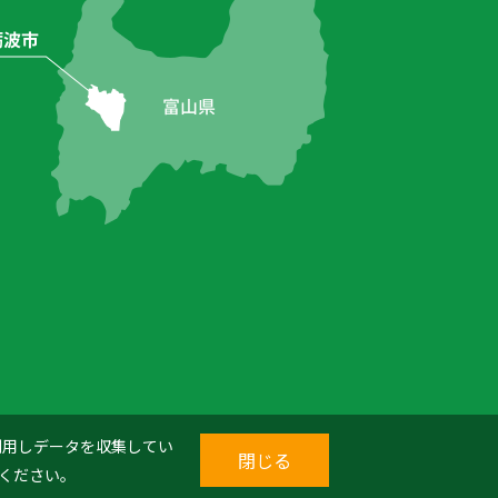
を利用しデータを収集してい
閉じる
ください。