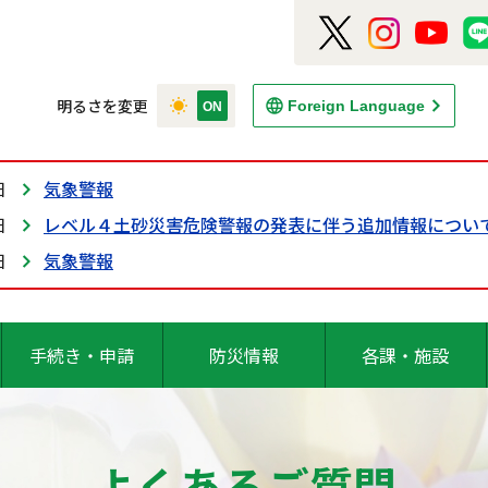
明るさを変更
Foreign Language
日
気象警報
日
レベル４土砂災害危険警報の発表に伴う追加情報につい
日
気象警報
手続き・申請
防災情報
各課・施設
よくあるご質問