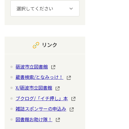
リンク
砺波市立図書館
蔵書検索/となみっけ！
X/砺波市立図書館
ブクログ/「イチ押し」本
雑誌スポンサーの申込み
図書館お助け隊！