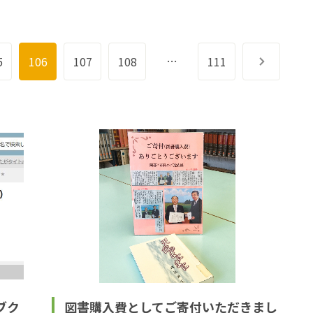
…
5
106
107
108
111
次へ
ブク
図書購入費としてご寄付いただきまし