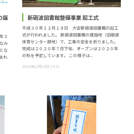
の誕
新砺波図書館整備事業 起工式
平成３０年１２月１９日 大安新砺波図書館の起工
式が行われました。 新砺波図書館の建設地（旧砺波
年３
体育センター跡地）で、工事の安全を祈りました。
なみ
完成は２０２０年７月下旬、オープンは２０２０年
とな
の秋を予定しています。 この様子は...
まれ
2018年12月19日 13:51