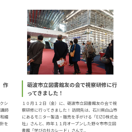
」作
砺波市立図書館友の会で視察研修に行
ってきました！
ークシ
１０月１２日（金）に、砺波市立図書館友の会で視
が講師
察研修に行ってきました！ 訪問先は、石川県白山市
に和綴
にあるモニター製造・販売を手がける「EIZO株式会
 針を
社」さんと、昨年１１月オープンした野々市市立図
書館「学びの杜カレード」さんで...