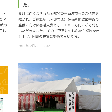
た。
小・
９月に亡くなられた岡部昇榮元砺波市長のご遺志を
ＯＰ
継がれ、ご遺族様（岡部豊氏）から新砺波図書館の
書館の
整備に向け図書購入費として１００万円のご寄付を
了し
いただきました。 そのご厚意に対し心から感謝を申
し上げ、図書の充実に努めてまいりま...
2018年12月28日 13:32