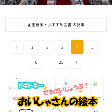
企画展示・おすすめ図書 の記事
前へ
1
2
3
4
5
…
6
25
次へ