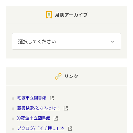
月別アーカイブ
リンク
砺波市立図書館
蔵書検索/となみっけ！
X/砺波市立図書館
ブクログ/「イチ押し」本