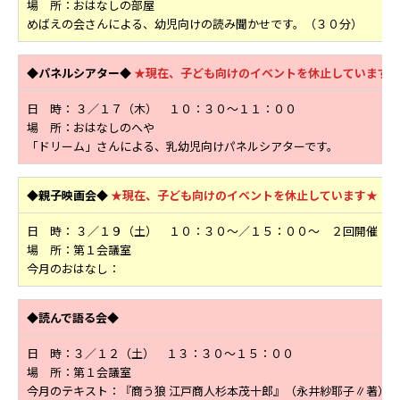
場 所：おはなしの部屋
めばえの会さんによる、幼児向けの読み聞かせです。（３０分）
◆パネルシアター◆
★現在、子ども向けのイベントを休止しています
日 時： ３／１７（木） １０：３０～１１：００
場 所：おはなしのへや
「ドリーム」さんによる、乳幼児向けパネルシアターです。
◆親子映画会◆
★現在、子ども向けのイベントを休止しています★
日 時： ３／１９（土） １０：３０～／１５：００～ ２回開催
場 所：第１会議室
今月のおはなし：
◆読んで語る会◆
日 時：３／１２（土） １３：３０～１５：００
場 所：第１会議室
今月のテキスト：『商う狼 江戸商人杉本茂十郎』（永井紗耶子∥著）