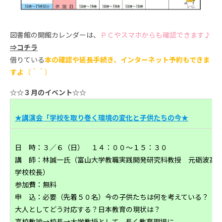
図書館の開館カレンダーは、
ＰＣやスマホからも確認できます♪
⇒コチラ
借りている
本の確認や延長手続き、インターネット予約もできま
すよ
（＾＾）
☆☆３月のイベント☆☆
★講演会「学校を取り巻く環境の変化と子供たちの今★
日 時：３／６（日） １４：００～１５：３０
講 師：林誠一氏（富山大学教職実践開発研究科教授 元砺波高
学校校長）
参加費：無料
申 込：必要（先着５０名）今の子供たちは何を考えている？
大人としてどう対応する？日本教育の現状は？
高校教諭→校長→大学教授として、長く教育現場に