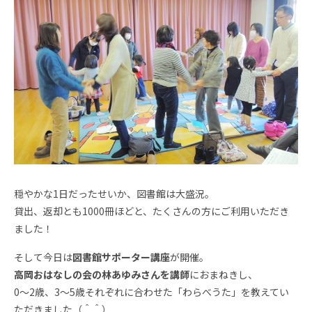
穏やかな1日だったせいか、図書館は大盛況。
貸出、返却とも1000冊ほどと、たくさんの方にご利用いただき
ました！
そして今日は
図書館サポーター講座
が開催。
高岡おはなしの会の林あゆみさんを講師
におまねきし、
0～2歳、3～5歳それぞれに合わせた「わらべうた」を教えてい
ただきました（＾＾）