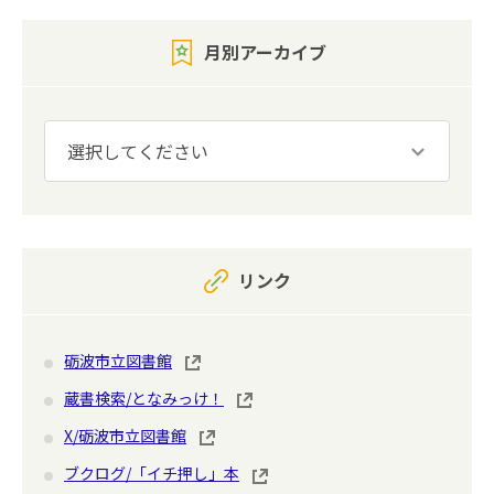
月別アーカイブ
リンク
砺波市立図書館
蔵書検索/となみっけ！
X/砺波市立図書館
ブクログ/「イチ押し」本