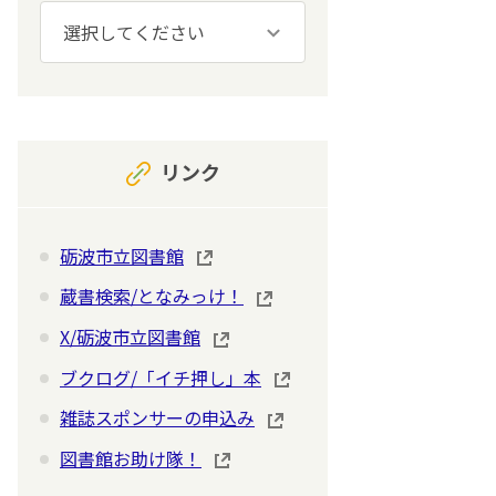
リンク
砺波市立図書館
蔵書検索/となみっけ！
X/砺波市立図書館
ブクログ/「イチ押し」本
雑誌スポンサーの申込み
図書館お助け隊！