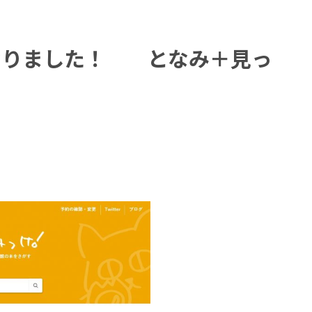
なりました！ となみ＋見っ
！