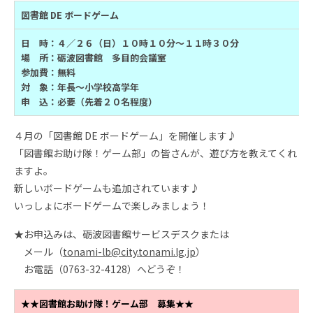
図書館 DE ボードゲーム
日 時：４／２６（日）１０時１０分～１１時３０分
場 所：砺波図書館 多目的会議室
参加費：
無料
対 象：年長～小学校高学年
申 込：必要（先着２０名程度）
４月の「図書館 DE ボードゲーム」を開催します♪
「図書館お助け隊！ゲーム部」の皆さんが、遊び方を教えてくれ
ますよ。
新しいボードゲームも追加されています♪
いっしょにボードゲームで楽しみましょう！
★お申込みは、砺波図書館サービスデスクまたは
メール（
tonami-lb@city.tonami.lg.jp
）
お電話（0763-32-4128）へどうぞ！
★★図書館お助け隊！ゲーム部 募集★★