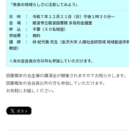
「魚食の地域らしさに注目してみよう」
日 時 ： 令和７年１２月２１日（日）午後１時３０分～
会 場 ： 砺波市立砺波図書館 多目的会議室
申 込 ：
不要（５０名程度）
参加費 ： 無料
講 師 ： 林 紀代美 先生（金沢大学 人間社会研究域 地域創造学系 准
教授）
※友の会会員の方以外も参加していただけます。
図書館友の会主催の講演会が開催されますのでお知らせします。
図書館友の会会員以外の方も参加していただけます。
お気軽にお越しください。