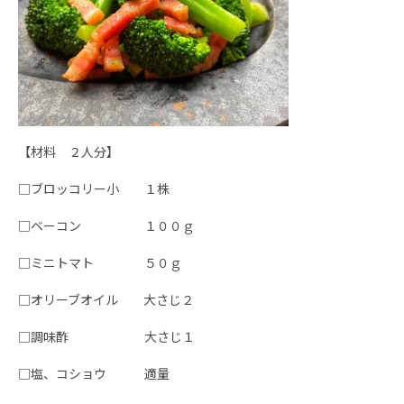
【材料 ２人分】
□ブロッコリー小 １株
□ベーコン １００ｇ
□ミニトマト ５０ｇ
□オリーブオイル 大さじ２
□調味酢 大さじ１
□塩、コショウ 適量