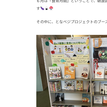
６月は『食育月間』ということで、砺波
す
その中に、となベジプロジェクトのブー