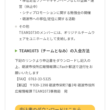
・移住定住ツアーやキャンペーンなどの企画・運
営（休止中）
・シティプロモーションに関する勉強会の開催
・砺波市への移住/定住に関する活動
その他
TEAM1073のメンバーには、オリジナルチームウ
ェアをユニホームとして支給します。
TEAM1073（チームとなみ）の入会方法
下記のリンクより申込書をダウンロードし記入の
上、砺波市役所広報情報課にFaxか郵送で送付をお
願いいたします
【FAX】 0763-33-5325
【郵送】 〒939-1398 砺波市栄町7番3号 砺波市役所
広報情報課 TEAM1073事務局 宛
申込書のダウンロードはこちら