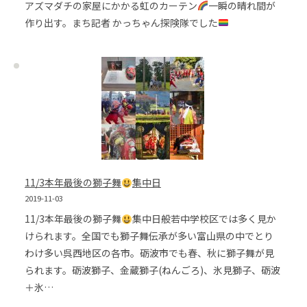
アズマダチの家屋にかかる虹のカーテン
一瞬の晴れ間が
作り出す。まち記者 かっちゃん探険隊でした
11/3本年最後の獅子舞
集中日
2019-11-03
11/3本年最後の獅子舞
集中日般若中学校区では多く見か
けられます。全国でも獅子舞伝承が多い富山県の中でとり
わけ多い呉西地区の各市。砺波市でも春、秋に獅子舞が見
られます。砺波獅子、金蔵獅子(ねんごろ)、氷見獅子、砺波
＋氷…