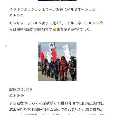
キラキラミッションより一足お先にイルミネーション
2019-11-01
キラキラミッションより一足お先にイルミネーション
今
日は四季彩館無料解放です
まち記者SAYAでした。
戦国祭り2019
2019-09-29
まち記者 かっちゃん探険隊です
11年目の国指定史跡増山
城戦国祭り2019和田川ダム周辺での武者行列山城の城攻め