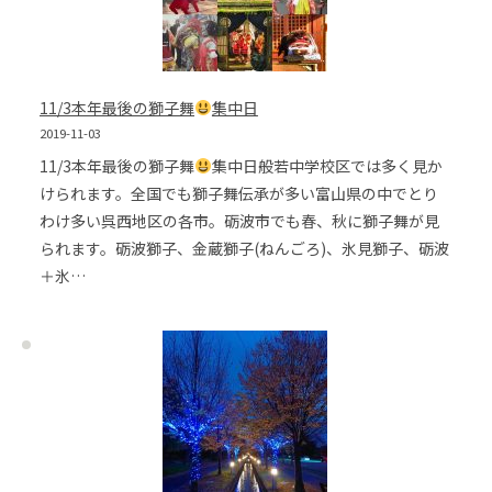
11/3本年最後の獅子舞
集中日
2019-11-03
11/3本年最後の獅子舞
集中日般若中学校区では多く見か
けられます。全国でも獅子舞伝承が多い富山県の中でとり
わけ多い呉西地区の各市。砺波市でも春、秋に獅子舞が見
られます。砺波獅子、金蔵獅子(ねんごろ)、氷見獅子、砺波
＋氷…