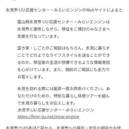
氷見市 IJU 応援センター・みらいエンジンのWebサイトによると
富山県氷見市 IJU 応援センター・みらいエンジンは
氷見市と連係しながら、移住をご検討のみなさまへ
支援を行なっています。
空き家・しごとのご相談はもちろん、氷見に暮らす
ことでどのようなライフスタイルを送ることができ
るのか、移住後の生活が想像できるような情報発信
を心がけています。また、個別のご相談にも全力で
お答えします。
氷見を訪れる際には是非一度お声掛けください。あ
なただけのための、特別な暮らし体感ツアーを組ん
で氷見の暮らしをお伝えします。
氷見市 IJU 応援センター・みらいエンジン
https://himi-iju.net/mirai-engine
氷見市では5年ほど前から、氷見市への移住・定住の相談やお世