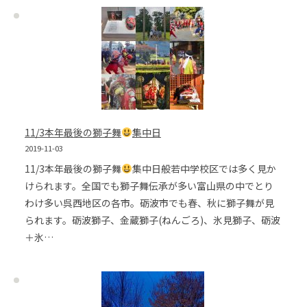
11/3本年最後の獅子舞
集中日
2019-11-03
11/3本年最後の獅子舞
集中日般若中学校区では多く見か
けられます。全国でも獅子舞伝承が多い富山県の中でとり
わけ多い呉西地区の各市。砺波市でも春、秋に獅子舞が見
られます。砺波獅子、金蔵獅子(ねんごろ)、氷見獅子、砺波
＋氷…