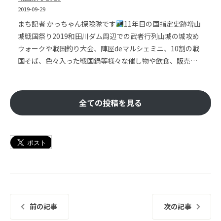
2019-09-29
まち記者 かっちゃん探険隊です
11年目の国指定史跡増山
城戦国祭り2019和田川ダム周辺での武者行列山城の城攻め
ウォークや戦国釣り大会、陣屋deマルシェミニ、10割の戦
国そば、色々入った戦国鍋等様々な催し物や飲食、販売…
全ての投稿を見る
前の記事
次の記事