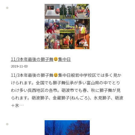
11/3本年最後の獅子舞
集中日
2019-11-03
11/3本年最後の獅子舞
集中日般若中学校区では多く見か
けられます。全国でも獅子舞伝承が多い富山県の中でとり
わけ多い呉西地区の各市。砺波市でも春、秋に獅子舞が見
られます。砺波獅子、金蔵獅子(ねんごろ)、氷見獅子、砺波
＋氷…