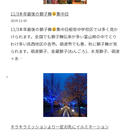
11/3本年最後の獅子舞
集中日
2019-11-03
11/3本年最後の獅子舞
集中日般若中学校区では多く見か
けられます。全国でも獅子舞伝承が多い富山県の中でとり
わけ多い呉西地区の各市。砺波市でも春、秋に獅子舞が見
られます。砺波獅子、金蔵獅子(ねんごろ)、氷見獅子、砺波
＋氷…
キラキラミッションより一足お先にイルミネーション