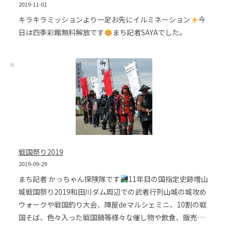
2019-11-01
キラキラミッションより一足お先にイルミネーション
今
日は四季彩館無料解放です
まち記者SAYAでした。
戦国祭り2019
2019-09-29
まち記者 かっちゃん探険隊です
11年目の国指定史跡増山
城戦国祭り2019和田川ダム周辺での武者行列山城の城攻め
ウォークや戦国釣り大会、陣屋deマルシェミニ、10割の戦
国そば、色々入った戦国鍋等様々な催し物や飲食、販売…