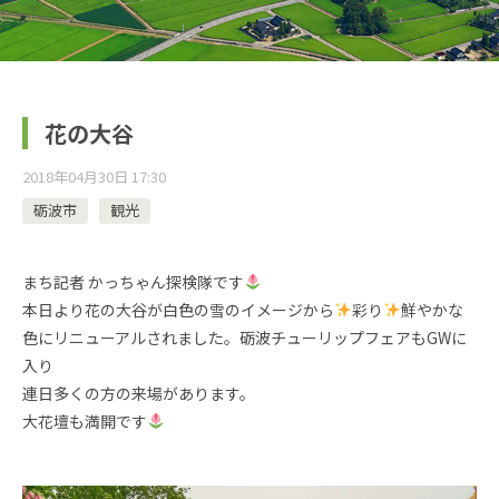
花の大谷
2018年04月30日 17:30
砺波市
観光
まち記者 かっちゃん探検隊です
本日より花の大谷が白色の雪のイメージから
彩り
鮮やかな
色にリニューアルされました。砺波チューリップフェアもGWに
入り
連日多くの方の来場があります。
大花壇も満開です