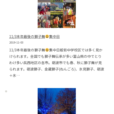
11/3本年最後の獅子舞
集中日
2019-11-03
11/3本年最後の獅子舞
集中日般若中学校区では多く見か
けられます。全国でも獅子舞伝承が多い富山県の中でとり
わけ多い呉西地区の各市。砺波市でも春、秋に獅子舞が見
られます。砺波獅子、金蔵獅子(ねんごろ)、氷見獅子、砺波
＋氷…