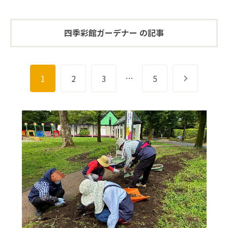
四季彩館ガーデナー の記事
…
1
2
3
5
次へ