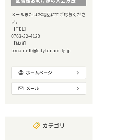
図書館お助け隊の入会方法
メールまたはお電話にてご応募くださ
い。
【TEL】
0763-32-4128
【Mail】
tonami-lb@city.tonami.lg.jp
ホームページ
メール
カテゴリ