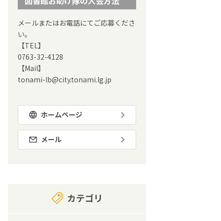
図書館お助け隊の入会方法
メールまたはお電話にてご応募くださ
い。
【TEL】
0763-32-4128
【Mail】
tonami-lb@city.tonami.lg.jp
ホームページ
メール
カテゴリ