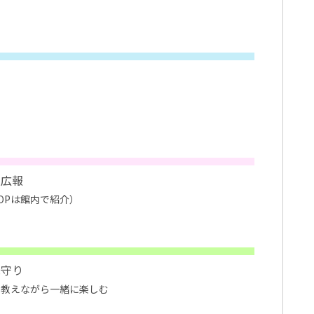
の広報
OPは館内で紹介）
見守り
を教えながら一緒に楽しむ