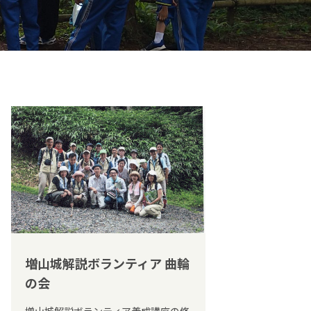
増山城解説ボランティア 曲輪
の会