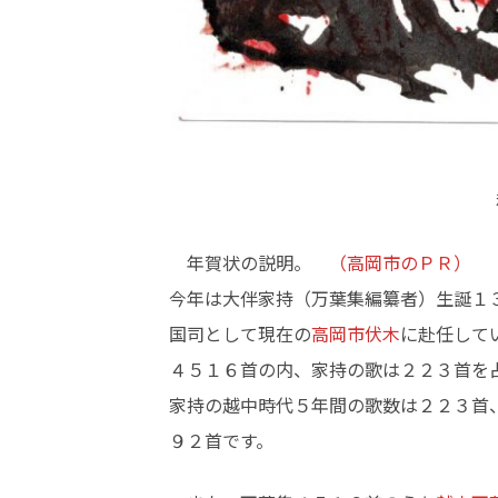
年賀状の説明。
（高岡市のＰＲ）
今年は大伴家持（万葉集編纂者）生誕１
国司として現在の
高岡市伏木
に赴任して
４５１６首の内、家持の歌は２２３首を
家持の越中時代５年間の歌数は２２３首
９２首です。