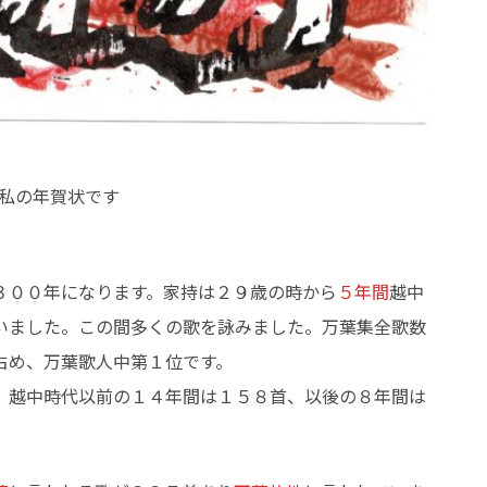
私の年賀状です
３００年になります。家持は２９歳の時から
５年間
越中
いました。この間多くの歌を詠みました。万葉集全歌数
占め、万葉歌人中第１位です。
、越中時代以前の１４年間は１５８首、以後の８年間は