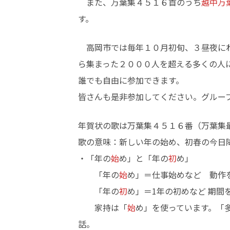
また、万葉集４５１６首のうち
越中万
す。
高岡市では毎年１０月初旬、３昼夜にわ
ら集まった２０００人を超える多くの人
誰でも自由に参加できます。
皆さんも是非参加してください。グルー
年賀状の歌は万葉集４５１６番（万葉集
歌の意味：新しい年の始め、初春の今日
・「年の
始
め」と「年の
初
め」
「年の
始
め」＝仕事始めなど 動作
「年の
初
め」＝1年の初めなど 期
家持は「
始
め」を使っています。「
話。