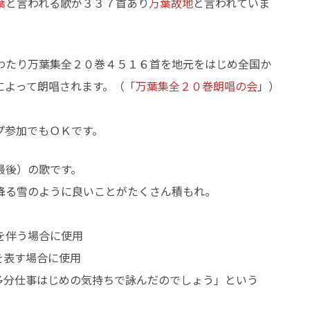
葉
と言われる歌が３３７首あり
万葉故地
と言われていま
たり万葉集全２０巻４５１６首を地元をはじめ全国か
によって朗唱されます。（「
万葉集全２０巻朗唱の会
」）
プ参加でもＯＫです。
最後）の歌です。
降る雪のように良いことがたくさん積もれ。
を伴う場合に使用
間を表す場合に使用
多分仕事はじめの気持ちで詠んだのでしょう」という