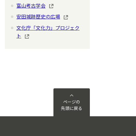
富山考古学会
安田城跡歴史の広場
文化庁「文化力」プロジェク
ト
ページの
先頭に戻る