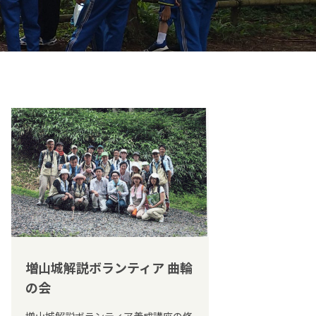
増山城解説ボランティア 曲輪
の会