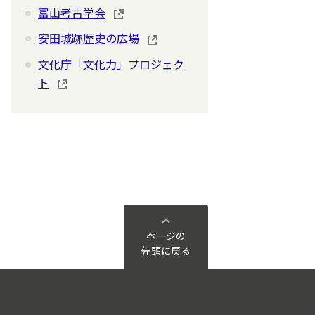
富山考古学会
安田城跡歴史の広場
文化庁「文化力」プロジェク
ト
ページの
先頭に戻る