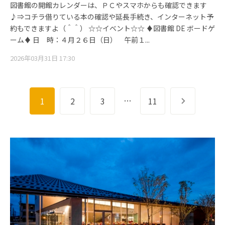
図書館の開館カレンダーは、ＰＣやスマホからも確認できます
♪⇒コチラ借りている本の確認や延長手続き、インターネット予
約もできますよ（＾＾） ☆☆イベント☆☆ ♦図書館 DE ボードゲ
ーム♦ 日 時：４月２６日（日） 午前１...
2026年03月31日 17:30
…
1
2
3
11
次へ