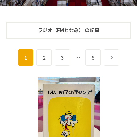
ラジオ（FMとなみ） の記事
…
1
2
3
5
次へ