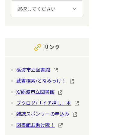
リンク
砺波市立図書館
蔵書検索/となみっけ！
X/砺波市立図書館
ブクログ/「イチ押し」本
雑誌スポンサーの申込み
図書館お助け隊！