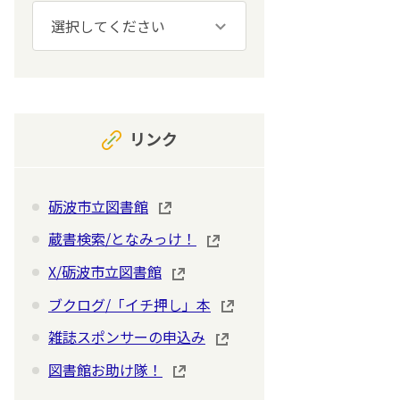
リンク
砺波市立図書館
蔵書検索/となみっけ！
X/砺波市立図書館
ブクログ/「イチ押し」本
雑誌スポンサーの申込み
図書館お助け隊！