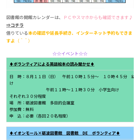
図書館の開館カレンダーは、
ＰＣやスマホからも確認できます♪
⇒コチラ
借りている
本の確認や延長手続き、インターネット予約もできま
すよ
（＾＾）
☆☆イベント☆☆
♦ボランティアによる英語絵本の読み聞かせ♦
日 時：８月１１日（日） 午前１０時１５分～ １０時４５分 幼児
け
午前１１時～１１時３０分 小学生向け
それぞれ３０分程度
場 所：砺波図書館 多目的会議室
参加費：無料
申 込：必要（各回２０名程度）
♦イオンモール×砺波図書館 図書館 DE ボランティア♦