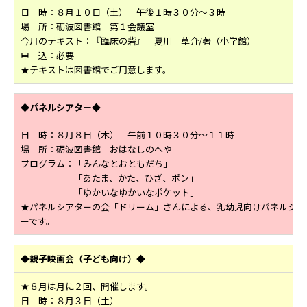
日 時：８月１０日（土） 午後１時３０分～３時
場 所：砺波図書館 第１会議室
今月のテキスト：『臨床の砦』 夏川 草介/著（小学館）
申 込：必要
★テキストは図書館でご用意します。
◆パネルシアター◆
日 時：８月８日（木） 午前１０時３０分～１１時
場 所：砺波図書館 おはなしのへや
プログラム：「みんなとおともだち」
「あたま、かた、ひざ、ポン」
「ゆかいなゆかいなポケット」
★パネルシアターの会「ドリーム」さんによる、乳幼児向けパネルシア
ーです。
◆親子映画会（子ども向け）◆
★８月は月に２回、開催します。
日 時：８月３日（土）