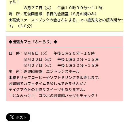
ャル！
８月２７日（火） 午前１０時３０分～１１時
場 所：砺波図書館 多目的会議室（８月の間のみ）
★砺波ファーストブックの会さんによる、0～3歳児向けの読み聞かせで
す。（３０分）
◆出張カフェ「ふ～らり」◆
日 時：８月６日（火） 午後１時３０分～１５時
８月２０日（火） 午後１時３０分～１５時
８月２７日（火） 午後１時３０分～１５時
場 所：砺波図書館 エントランスホール
本格ドリップコーヒーやソフトドリンクを販売します。
図書館でカフェタイムを楽しんでみませんか♪
テイクアウトの手作りスイーツもありますよ。
「となみっけ！」コラボの図書館バッグもチェック！