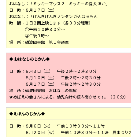
おはなし：「ミッキーマウス２ ミッキーの愛犬 ほか」
日 時：８月１７日（土）
おはなし：「げんきげんきノンタン がんばるもん」
時 間：１日２回上映します（各３０分程度）
①午前１０時３０分～
②午後３時～
場 所：砺波図書館 第１会議室
◆
おはなしのじかん◆
日 時：８
月３日（土）
午後２時～２時３０分
８月１０日（土） 午後２時～２時３０分
８月１７日（土） 午後２時～２時３０分
場 所：砺波図書館 おはなしの部屋
★めばえの会さんによる、幼児向けの読み聞かせです。（３０分）
◆えほんのじかん◆
日 時：８月６日（火） 午前１０時３０分～１１時
８月２０日（火） 午前１０時３０分～１１時 夏まつりスペ