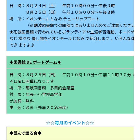
日 時：８月２４日（土） 午前１０時００分～午後３時
８月２５日（日） 午前１０時００分～午後３時
場 所：イオンモールとなみ チューリップコート
（※砺波図書館での開催ではありませんのでご注意ください）
★砺波図書館で行われているボランティアや生涯学習活動、ボードゲー
など 様々な 催し物をイオンモールとなみ で紹介します 。いろんな体験
でき ますよ♪
♦図書館 DE ボードゲーム♦
日 時：８月２５日（日） 午前１０時１０分～午前１１時３０分 ※
４日曜日開催になります
場 所：砺波図書館 多目的会議室
対 象：年長～小学校高学年
参加費：無料
申 込：必要（先着２０名程度）
☆☆毎月のイベント☆☆
◆読んで語る会◆