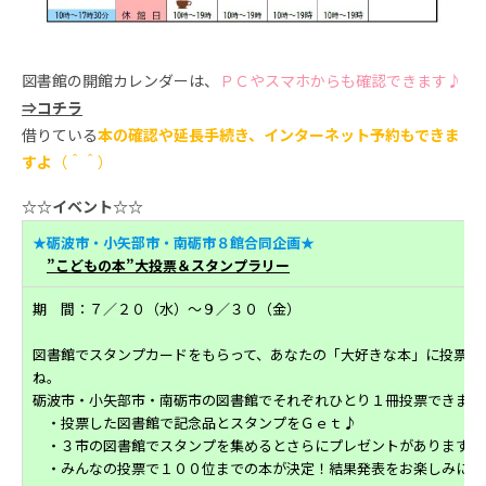
図書館の開館カレンダーは、
ＰＣやスマホからも確認できます♪
⇒コチラ
借りている
本の確認や延長手続き、インターネット予約もできま
すよ
（＾＾）
☆☆イベント☆☆
★砺波市・小矢部市・南砺市８館合同企画★
”こどもの本”大投票＆スタンプラリー
期 間：７／２０（水）～９／３０（金）
図書館でスタンプカードをもらって、あなたの「大好きな本」に投票し
ね。
砺波市・小矢部市・南砺市の図書館でそれぞれひとり１冊投票できます
・投票した図書館で記念品とスタンプをＧｅｔ♪
・３市の図書館でスタンプを集めるとさらにプレゼントがあります。
・みんなの投票で１００位までの本が決定！結果発表をお楽しみに♪