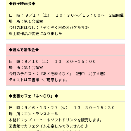
◆親子映画会◆
日 時： ９／１７（土） １０：３０～／１５：００～ ２回開催
場 所：第１会議室
今月のおはなし：「ぞくぞく村のオバケたち⑥」
※上映作品が変更になりました
◆読んで語る会◆
日 時：９／１０（土） １３：３０～１５：００
場 所：第１会議室
今月のテキスト：『あとを継ぐひと』（田中 兆子∥著）
テキストは図書館でご用意します。
◆出張カフェ「ふ～らり」◆
日 時：９／６・１３・２７（火） １３：３０～１５：３０
場 所：エントランスホール
本格ドリップコーヒーやソフトドリンクを販売します。
図書館でカフェタイムを楽しんでみませんか♪