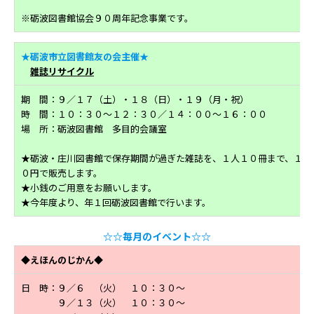
※砺波図書館協会９０周年記念事業です。
★砺波市立図書館友の会主催★
雑誌リサイクル
期 間：９／１７（土）・１８（日）・１９（月・祝）
時 間：１０：３０～１２：３０／１４：００～１６：００
場 所：砺波図書館 多目的会議室
★砺波・庄川図書館で保存期間が過ぎた雑誌を、１人１０冊まで、１冊
０円で販売します。
★小銭のご用意をお願いします。
★今年度より、年１回砺波図書館で行います。
☆☆毎月のイベント☆☆
◆えほんのじかん◆
日 時：９／６ （火） １０：３０～
９／１３（火） １０：３０～