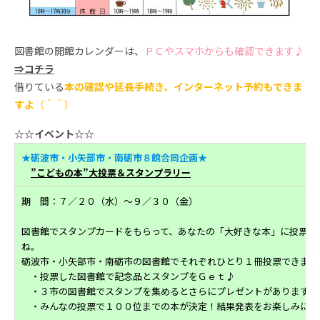
図書館の開館カレンダーは、
ＰＣやスマホからも確認できます♪
⇒コチラ
借りている
本の確認や延長手続き、インターネット予約もできま
すよ
（＾＾）
☆☆イベント☆☆
★砺波市・小矢部市・南砺市８館合同企画★
”こどもの本”大投票＆スタンプラリー
期 間：７／２０（水）～９／３０（金）
図書館でスタンプカードをもらって、あなたの「大好きな本」に投票し
ね。
砺波市・小矢部市・南砺市の図書館でそれぞれひとり１冊投票できます
・投票した図書館で記念品とスタンプをＧｅｔ♪
・３市の図書館でスタンプを集めるとさらにプレゼントがあります。
・みんなの投票で１００位までの本が決定！結果発表をお楽しみに♪