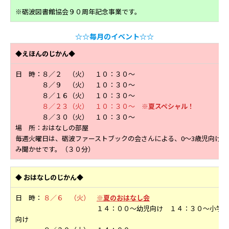
※砺波図書館協会９０周年記念事業です。
☆☆毎月のイベント☆☆
◆えほんのじかん◆
日 時：８／２ （火） １０：３０～
８／９ （火） １０：３０～
８／１６（火） １０：３０～
８／２３（火） １０：３０～
※夏スペシャル！
８／３０（火） １０：３０～
場 所：おはなしの部屋
毎週火曜日は、砺波ファーストブックの会さんによる、0～3歳児向けの
み聞かせです。（３０分）
◆
おはなしのじかん◆
日 時：
８／６ （火）
※夏のおはなし会
１４：００～幼児向け １４：３０～小学
向け