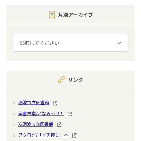
月別アーカイブ
リンク
砺波市立図書館
蔵書検索/となみっけ！
X/砺波市立図書館
ブクログ/「イチ押し」本