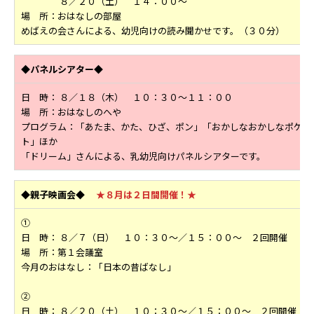
８／２０（土） １４：００～
場 所：おはなしの部屋
めばえの会さんによる、幼児向けの読み聞かせです。（３０分）
◆パネルシアター◆
日 時： ８／１８（木） １０：３０～１１：００
場 所：おはなしのへや
プログラム：「あたま、かた、ひざ、ポン」「おかしなおかしなポケッ
ト」ほか
「ドリーム」さんによる、乳幼児向けパネルシアターです。
◆親子映画会◆
★８月は２日間開催！★
①
日 時： ８／７（日） １０：３０～／１５：００～ ２回開催
場 所：第１会議室
今月のおはなし：「日本の昔ばなし」
②
日 時： ８／２０（土） １０：３０～／１５：００～ ２回開催