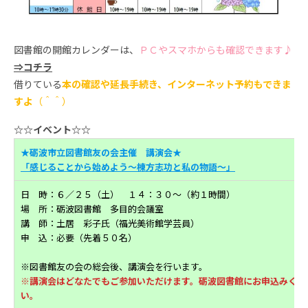
図書館の開館カレンダーは、
ＰＣやスマホからも確認できます♪
⇒コチラ
借りている
本の確認や延長手続き、インターネット予約もできま
すよ
（＾＾）
☆☆イベント☆☆
★砺波市立図書館友の会主催 講演会★
「感じることから始めよう～棟方志功と私の物語～」
日 時：６／２５（土） １４：３０～（約１時間）
場 所：砺波図書館 多目的会議室
講 師：土居 彩子氏（福光美術館学芸員）
申 込：必要（先着５０名）
※図書館友の会の総会後、講演会を行います。
※講演会はどなたでもご参加いただけます。砺波図書館にお申込みくだ
い。