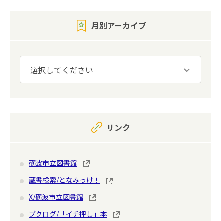
月別アーカイブ
リンク
砺波市立図書館
蔵書検索/となみっけ！
X/砺波市立図書館
ブクログ/「イチ押し」本