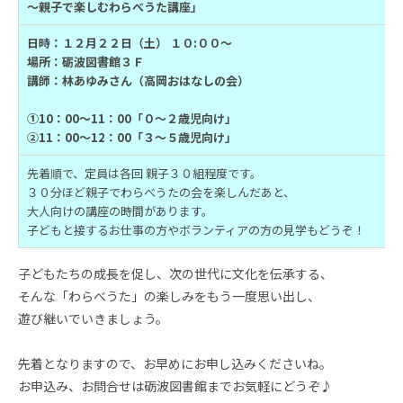
～親子で楽しむわらべうた講座」
日時：１２月２２日（土） １０:００～
場所：砺波図書館３Ｆ
講師：林あゆみさん（高岡おはなしの会）
①10：00～11：00「０～２歳児向け」
②11：00～12：00「３～５歳児向け」
先着順で、定員は各回 親子３０組程度です。
３０分ほど親子でわらべうたの会を楽しんだあと、
大人向けの講座の時間があります。
子どもと接するお仕事の方やボランティアの方の見学もどうぞ！
子どもたちの成長を促し、次の世代に文化を伝承する、
そんな「わらべうた」の楽しみをもう一度思い出し、
遊び継いでいきましょう。
先着となりますので、お早めにお申し込みくださいね。
お申込み、お問合せは砺波図書館までお気軽にどうぞ♪