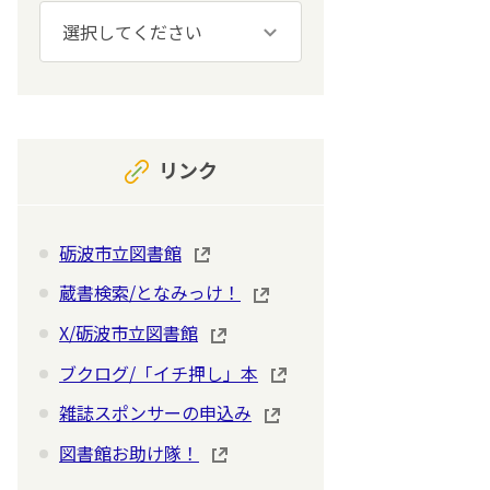
リンク
砺波市立図書館
蔵書検索/となみっけ！
X/砺波市立図書館
ブクログ/「イチ押し」本
雑誌スポンサーの申込み
図書館お助け隊！