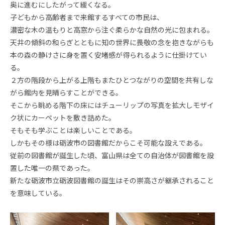
奥に進むにしたがって緩くなる。
子どもから高齢者まで来館するすべての市民は、
濃密な木の温もりと高窓から注ぐ柔らかな自然の光に包まれる。
天井の傾斜の和らぎとともに知の世界に畏敬の念を抱きながらも
本の森の静けさに身を置く安堵感が得られるように仕掛けてい
る。
２方の階段から上がる上階もまたひとつながりの空間を共有しな
がら館内を見晴らすことができる。
そこから眺める階下の床にはチューリップの写真を拡大しモザイ
ク状にカーペットを敷き詰めた。
そもそも学ぶことは楽しいことである。
しかもその様は砺波市の図書館だからこそ可能な設えである。
従前の図書館が誕生した頃、富山県は全ての自治体が図書館を設
置した唯一の県であった。
新たな砺波市立砺波図書館の誕生はその崇高さが継承されること
を意味している。