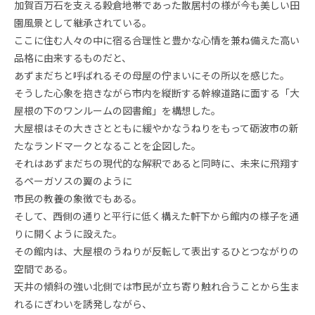
加賀百万石を支える穀倉地帯であった散居村の様が今も美しい田
園風景として継承されている。
ここに住む人々の中に宿る合理性と豊かな心情を兼ね備えた高い
品格に由来するものだと、
あずまだちと呼ばれるその母屋の佇まいにその所以を感じた。
そうした心象を抱きながら市内を縦断する幹線道路に面する「大
屋根の下のワンルームの図書館」を構想した。
大屋根はその大きさとともに緩やかなうねりをもって砺波市の新
たなランドマークとなることを企図した。
それはあずまだちの現代的な解釈であると同時に、未来に飛翔す
るペーガソスの翼のように
市民の教養の象徴でもある。
そして、西側の通りと平行に低く構えた軒下から館内の様子を通
りに開くように設えた。
その館内は、大屋根のうねりが反転して表出するひとつながりの
空間である。
天井の傾斜の強い北側では市民が立ち寄り触れ合うことから生ま
れるにぎわいを誘発しながら、