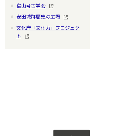
富山考古学会
安田城跡歴史の広場
文化庁「文化力」プロジェク
ト