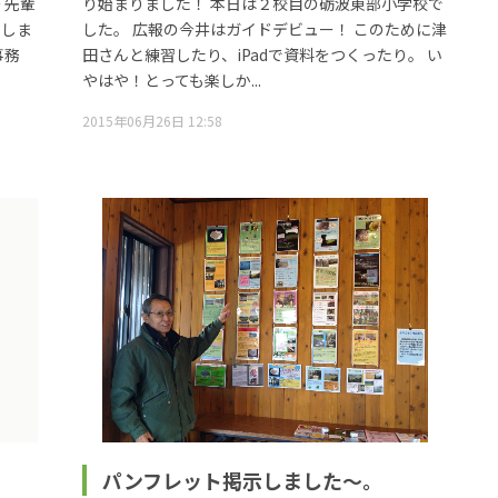
 先輩
り始まりました！ 本日は２校目の砺波東部小学校で
りしま
した。 広報の今井はガイドデビュー！ このために津
事務
田さんと練習したり、iPadで資料をつくったり。 い
やはや！とっても楽しか...
2015年06月26日 12:58
パンフレット掲示しました～。