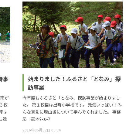
時事
始まりました！ふるさと「となみ」探
訪事業
に雨が
今年度もふるさと「となみ」探訪事業が始まりまし
３校
た。 第１校目は出町小学校です。 元気いっぱい！み
来ま
んな真剣に増山城について学んでくれました。 事務
も達
局 鈴木ʕ•ᴥ•ʔ
2016年06月02日 09:34