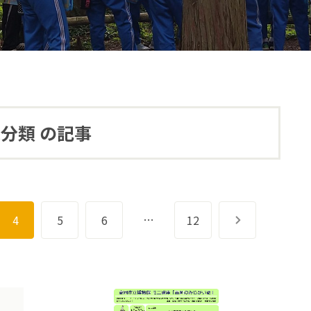
分類 の記事
…
4
5
6
12
次へ