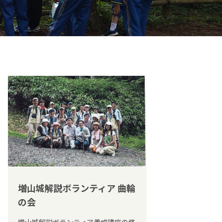
増山城解説ボランティア 曲輪
の会