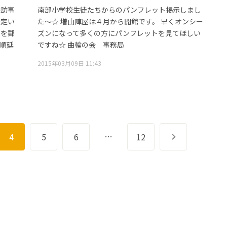
探訪事
南部小学校生徒たちからのパンフレット掲示しまし
決定い
た～☆ 増山陣屋は４月から開館です。 早くオンシー
表を郵
ズンになって多くの方にパンフレットを見てほしい
、順延
ですね☆ 曲輪の会 事務局
2015年03月09日 11:43
…
4
5
6
12
次へ