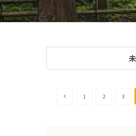
未
前へ
1
2
3