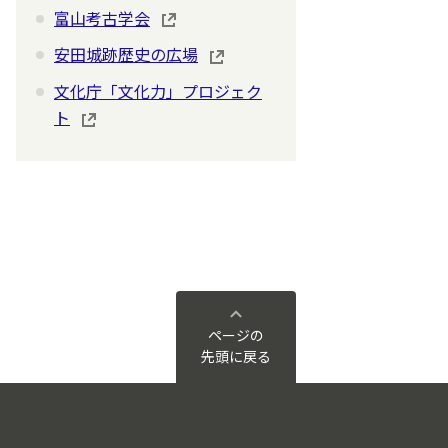
富山考古学会
安田城跡歴史の広場
文化庁「文化力」プロジェク
ト
ページの
先頭に戻る