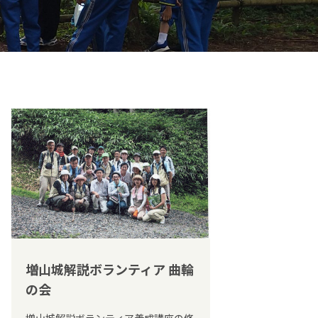
増山城解説ボランティア 曲輪
の会