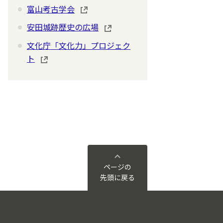
富山考古学会
安田城跡歴史の広場
文化庁「文化力」プロジェク
ト
ページの
先頭に戻る