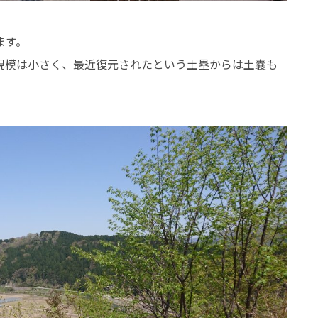
ます。
規模は小さく、最近復元されたという土塁からは土嚢も