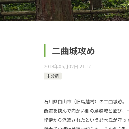
二曲城攻め
2018年05月02日 21:17
未分類
石川県白山市（旧鳥越村）の二曲城跡。
街道を挟んで向かい側の鳥越城と並び、
紀伊から派遣されたという鈴木氏が守っ
鈴木氏の姫は美貌で知られ、その名を取