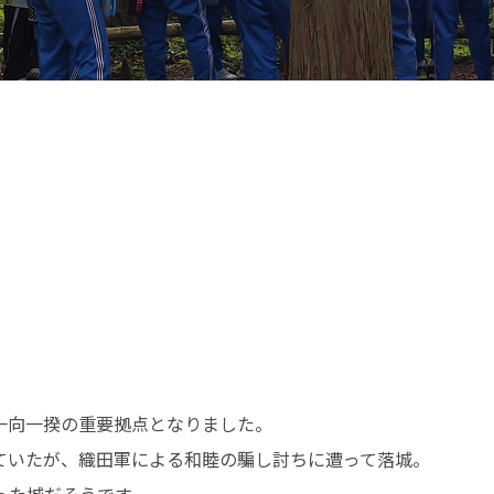
一向一揆の重要拠点となりました。
ていたが、織田軍による和睦の騙し討ちに遭って落城。
った城だそうです。