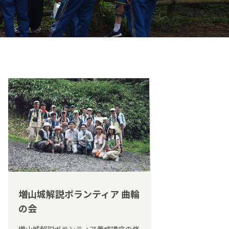
増山城解説ボランティア 曲輪
の会