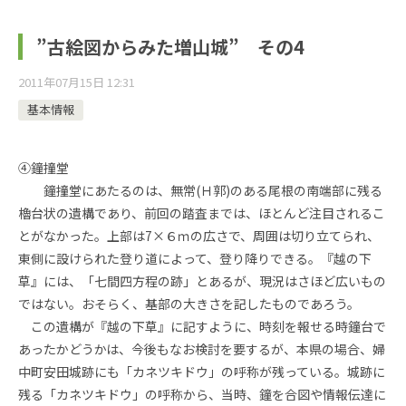
”古絵図からみた増山城” その4
2011年07月15日 12:31
基本情報
④鐘撞堂
鐘撞堂にあたるのは、無常(Ｈ郭)のある尾根の南端部に残る
櫓台状の遺構であり、前回の踏査までは、ほとんど注目されるこ
とがなかった。上部は7×６ｍの広さで、周囲は切り立てられ、
東側に設けられた登り道によって、登り降りできる。『越の下
草』には、「七間四方程の跡」とあるが、現況はさほど広いもの
ではない。おそらく、基部の大きさを記したものであろう。
この遺構が『越の下草』に記すように、時刻を報せる時鐘台で
あったかどうかは、今後もなお検討を要するが、本県の場合、婦
中町安田城跡にも「カネツキドウ」の呼称が残っている。城跡に
残る「カネツキドウ」の呼称から、当時、鐘を合図や情報伝達に