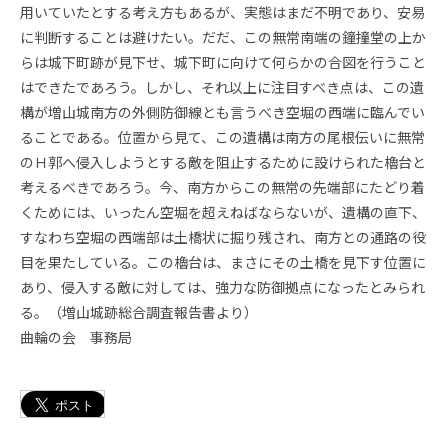
用いていたとする考え方もあるが、実態はまだ不明であり、安易
に判断することは避けたい。だだ、この無常南端の鐘撞堂の上か
らは城下町跡が見下せ、城下町に向けて何らかの合図を行うこと
はできたであろう。しかし、それ以上に注目すべき点は、この遺
構が増山城南方の外側防御線とも言うべき空堀の西端に臨んでい
ることである。位置から見て、この遺構は南方の尾根伝いに無常
のＨ郭へ侵入しようとする敵を阻止するために設けられた櫓台と
考えるべきであろう。今、南方からこの無常の先端部にたどり着
くためには、いったん空堀を超えねばならないが、遺構の直下、
すなわち空堀の西端部は土橋状に掘り残され、南方との通路の役
目を果たしている。この櫓台は、まさにその土橋を見下す位置に
あり、侵入する敵に対しては、強力な防御拠点になったとみられ
る。（増山城跡総合調査報告書より）
曲輪の会 事務局