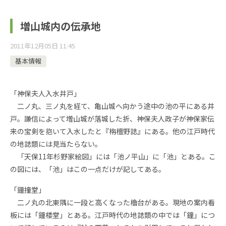
増山城内の伝承地
2011年12月05日 11:45
基本情報
「神保夫人入水井戸」
二ノ丸、三ノ丸を経て、亀山城へ向かう途中の池の平にある井
戸。謙信によって増山城が落城した折、神保夫人政子が神保家伝
来の宝剣を抱いて入水したと『栴檀野誌』にある。他の江戸時代
の地誌類には見当たらない。
「天保11年杉野家絵図」には「池ノ平山」に「池」とある。こ
の図には、「池」はこの一点だけが記してある。
「鐘撞堂」
二ノ丸の北東隅に一段と高くなった櫓台がある。現地の案内看
板には「鐘楼堂」とある。江戸時代の地誌類の中では「鐘」につ