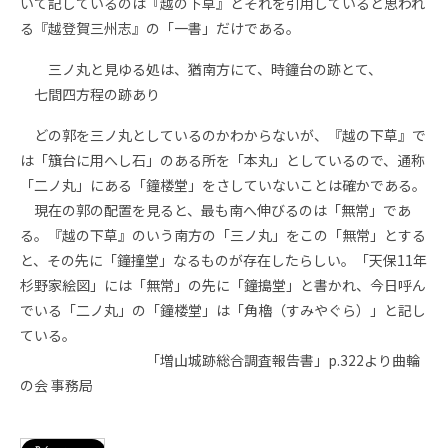
いて記しているのは『越の下草』とそれを引用していると思われ
る『越登賀三州志』の「一書」だけである。
三ノ丸と見ゆる処は、猶南方にて、時鐘台の跡とて、
七間四方程の跡あり
どの郭を三ノ丸としているのかわからないが、『越の下草』で
は「簱台に用へし石」のある所を「本丸」としているので、通称
「二ノ丸」にある「鐘楼堂」をさしていないことは確かである。
現在の郭の配置を見ると、最も南へ伸びるのは「無常」であ
る。『越の下草』のいう南方の「三ノ丸」をこの「無常」とする
と、その先に「鐘撞堂」なるものが存在したらしい。「天保11年
杉野家絵図」には「無常」の先に「鐘搗堂」と書かれ、今日呼ん
でいる「二ノ丸」の「鐘楼堂」は「角櫓（すみやぐら）」と記し
ている。
「増山城跡総合調査報告書」p.322より曲輪
の会 事務局