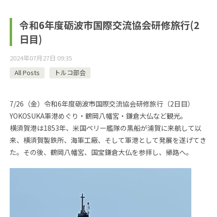
令和6年度砺波市国際交流協会研修旅行(2
日目)
2024年07月27日 09:35
All Posts
トルコ部会
7/26（金）令和6年度砺波市国際交流協会研修旅行（2日目）
YOKOSUKA軍港めぐり・鶴岡八幡宮・鎌倉大仏など観光。
横須賀港は1853年、米国ペリー艦隊の黒船が浦賀に来航して以
来、横須賀製鉄所、海軍工廠、そして軍港として発展を遂げてき
た。その後、鶴岡八幡宮、国宝鎌倉大仏を参拝し、帰路へ。