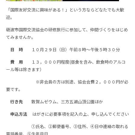
「国際友好交流に興味がある！」という方ならどなたでも大歓
迎。
砺波市国際交流協会の研修旅行に参加して、仲間づくりをはじめ
てみませんか。
日 時
１０月２９日（日）午前８時～午後５時３０分
費 用
１３，０００円程度(昼食を含み、飲食時のアルコ
ール等は除きます）
※非会員の方は別途、協会会費２，０００円が必
要です。
行き先
敦賀ムゼウム、三方五湖山頂公園ほか
申込方法
はがきに必要事項を記入の上、申し込んでください
①氏名、②郵便番号、③住所、④日中連絡の取れる
電話番号、⑤生年月日