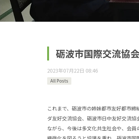
砺波市国際交流協
2023年07月22日 08:46
All Posts
これまで、砺波市の姉妹都市友好都市締
ダ友好交流協会、砺波市日中友好交流協会
ながら、今後は多文化共生社会や、会員
織強化を図ろうと協議を重ね、砺波市国際