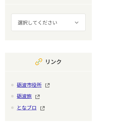
リンク
砺波市役所
砺波旅
となブロ