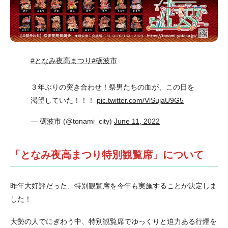
#となみ夜高まつり
#砺波市
３年ぶりの突き合わせ！祭男たちの血が、この日を
渇望していた！！！
pic.twitter.com/VlSujaU9G5
— 砺波市 (@tonami_city)
June 11, 2022
「となみ夜高まつり特別観覧席」について
昨年大好評だった、特別観覧席を今年も実施することが決定しま
した！
大勢の人でにぎわう中、特別観覧席でゆっくりと迫力ある行燈を