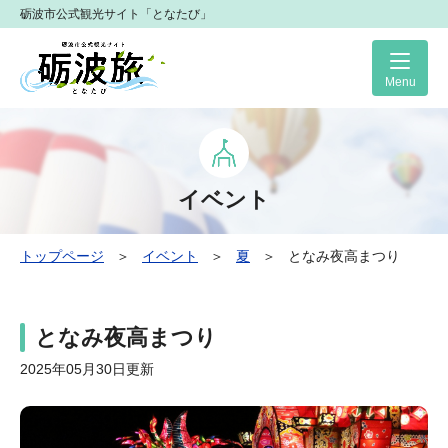
砺波市公式観光サイト「となたび」
Me
イベント
トップページ
＞
イベント
＞
夏
＞
となみ夜高まつり
となみ夜高まつり
2025年05月30日更新