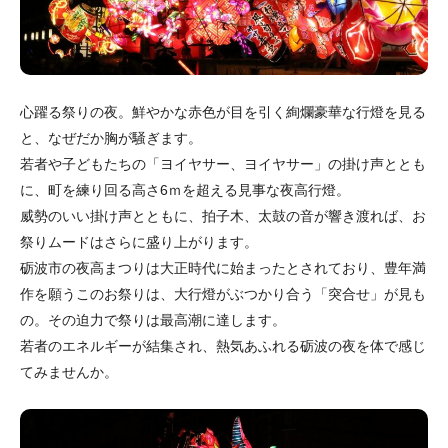
心躍る祭りの夜。鮮やかな赤色が目を引く絢爛豪華な行燈を見る
と、なぜだか胸が騒ぎます。
若者や子どもたちの「ヨイヤサー、ヨイヤサー」の掛け声ととも
に、町を練り回る高さ6ｍを超える見事な夜高行燈。
威勢のいい掛け声とともに、拍子木、太鼓の音が響き渡れば、お
祭りムードはさらに盛り上がります。
砺波市の夜高まつりは大正時代に始まったとされており、豊年満
作を願うこのお祭りは、大行燈がぶつかり合う「突合せ」が見も
の。その迫力で祭りは最高潮に達します。
若者のエネルギーが結集され、熱気あふれる砺波の夜を体で感じ
てみませんか。