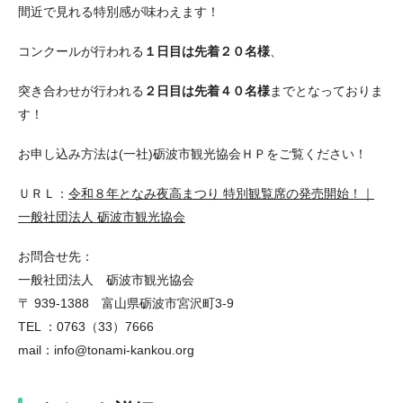
間近で見れる特別感が味わえます！
コンクールが行われる
１日目は先着２０名様
、
突き合わせが行われる
２日目は先着４０名様
までとなっておりま
す！
お申し込み方法は(一社)砺波市観光協会ＨＰをご覧ください！
ＵＲＬ：
令和８年となみ夜高まつり 特別観覧席の発売開始！｜
一般社団法人 砺波市観光協会
お問合せ先：
一般社団法人 砺波市観光協会
〒 939-1388 富山県砺波市宮沢町3-9
TEL ：0763（33）7666
mail：info@tonami-kankou.org