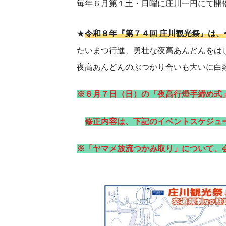
毎年６月第１土・日曜に庄川一円にて開
★
令和８年『第７４回 庄川観光祭』は、
たいまつ行進、勇壮な夜高あんどんをは
夜高あんどんのぶつかり合いも大いに白
※６月７日（日）の「夜高行燈手締め式
修正内容は、下記のイベントスケジュ
※「ヤマメ放流つかみ取り」について、