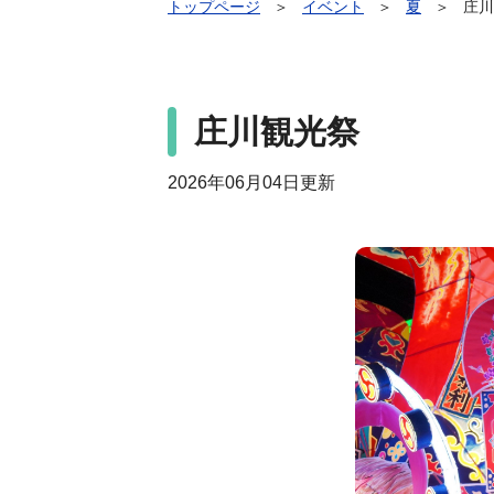
トップページ
＞
イベント
＞
夏
＞
庄川
庄川観光祭
2026年06月04日更新