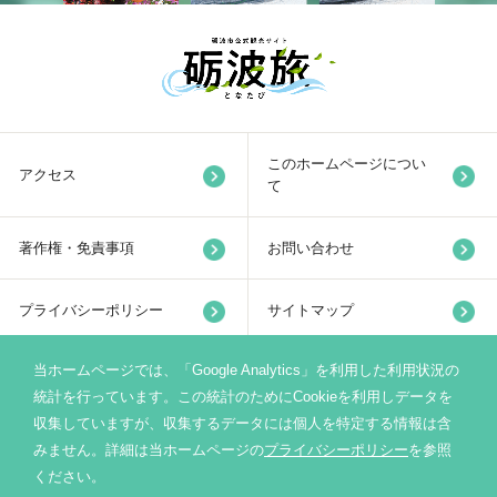
このホームページについ
アクセス
て
著作権・免責事項
お問い合わせ
プライバシーポリシー
サイトマップ
当ホームページでは、「Google Analytics」を利用した利用状況の
リンク集
統計を行っています。この統計のためにCookieを利用しデータを
収集していますが、収集するデータには個人を特定する情報は含
みません。詳細は当ホームページの
プライバシーポリシー
を参照
砺波市サイト
ください。