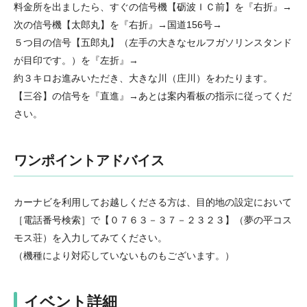
料金所を出ましたら、すぐの信号機【砺波ＩＣ前】を『右折』→
次の信号機【太郎丸】を『右折』→国道156号→
５つ目の信号【五郎丸】（左手の大きなセルフガソリンスタンド
が目印です。）を『左折』→
約３キロお進みいただき、大きな川（庄川）をわたります。
【三谷】の信号を『直進』→あとは案内看板の指示に従ってくだ
さい。
ワンポイントアドバイス
カーナビを利用してお越しくださる方は、目的地の設定において
［電話番号検索］で【０７６３－３７－２３２３】（夢の平コス
モス荘）を入力してみてください。
（機種により対応していないものもございます。）
イベント詳細