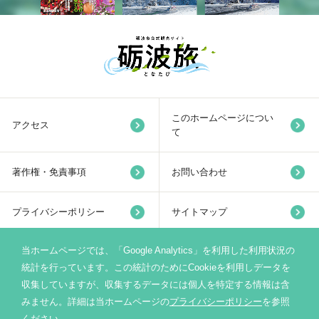
このホームページについ
アクセス
て
著作権・免責事項
お問い合わせ
プライバシーポリシー
サイトマップ
当ホームページでは、「Google Analytics」を利用した利用状況の
リンク集
統計を行っています。この統計のためにCookieを利用しデータを
収集していますが、収集するデータには個人を特定する情報は含
みません。詳細は当ホームページの
プライバシーポリシー
を参照
砺波市サイト
ください。