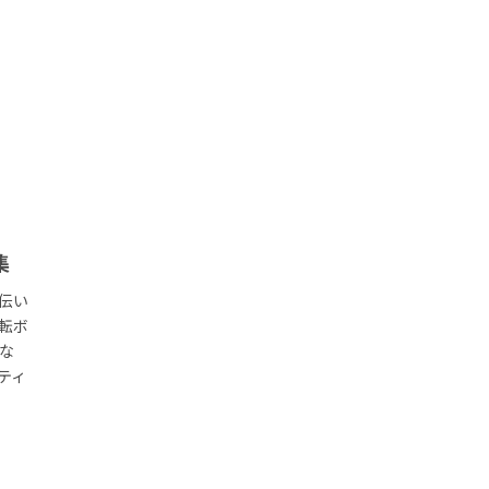
集
伝い
転ボ
な
ティ